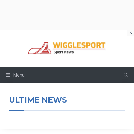
×
Vai
al
contenuto
Menu
ULTIME NEWS