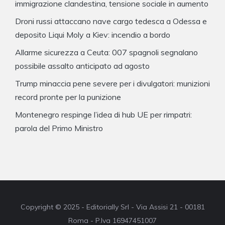
immigrazione clandestina, tensione sociale in aumento
Droni russi attaccano nave cargo tedesca a Odessa e
deposito Liqui Moly a Kiev: incendio a bordo
Allarme sicurezza a Ceuta: 007 spagnoli segnalano
possibile assalto anticipato ad agosto
Trump minaccia pene severe per i divulgatori: munizioni
record pronte per la punizione
Montenegro respinge l’idea di hub UE per rimpatri:
parola del Primo Ministro
Copyright © 2025 - Editorially Srl - Via Assisi 21 - 00181
Roma - P.Iva 16947451007