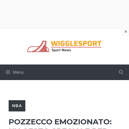
×
Vai
al
contenuto
Menu
NBA
POZZECCO EMOZIONATO: