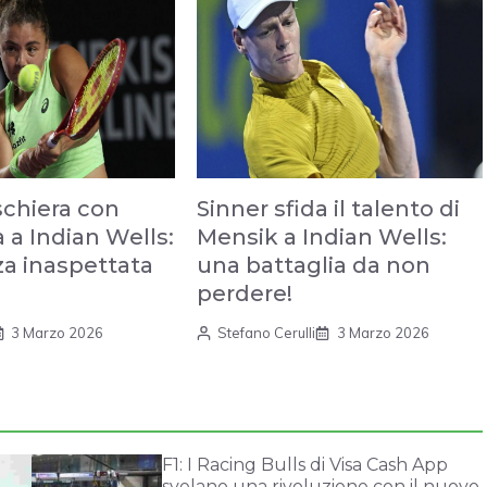
 schiera con
Sinner sfida il talento di
 a Indian Wells:
Mensik a Indian Wells:
za inaspettata
una battaglia da non
s
perdere!
3 Marzo 2026
Stefano Cerulli
3 Marzo 2026
F1: I Racing Bulls di Visa Cash App
svelano una rivoluzione con il nuovo