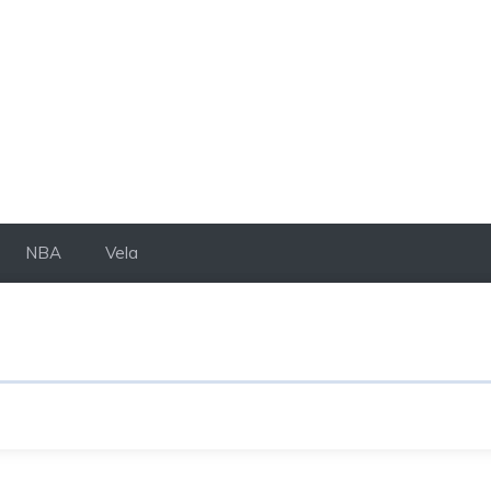
NBA
Vela