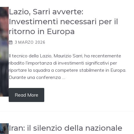
Lazio, Sarri avverte:
Investimenti necessari per il
ritorno in Europa
3 MARZO 2026
Il tecnico della Lazio, Maurizio Sarri, ha recentemente
ribadito l’importanza di investimenti significativi per
riportare la squadra a competere stabilmente in Europa.
Durante una conferenza …
Read More
Iran: il silenzio della nazionale