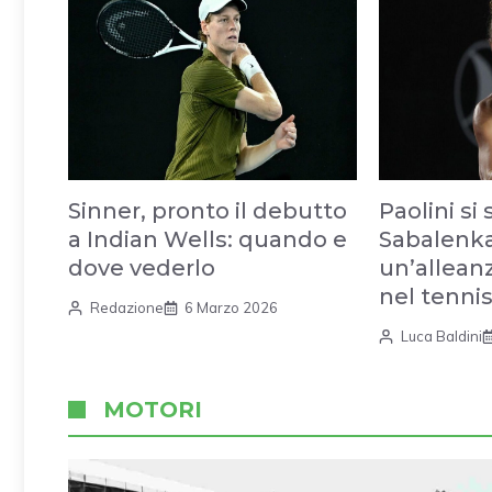
Sinner, pronto il debutto
Paolini si
a Indian Wells: quando e
Sabalenka
dove vederlo
un’allean
nel tenni
Redazione
6 Marzo 2026
Luca Baldini
MOTORI