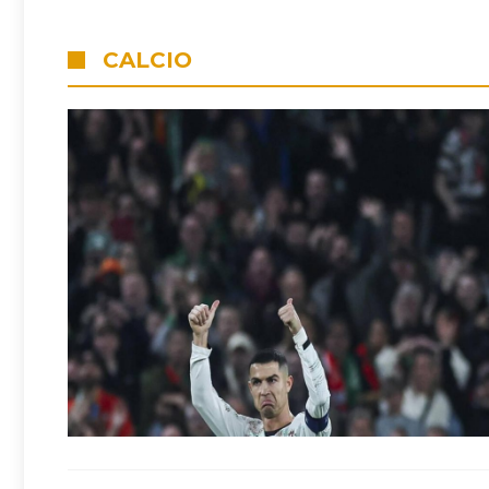
CALCIO