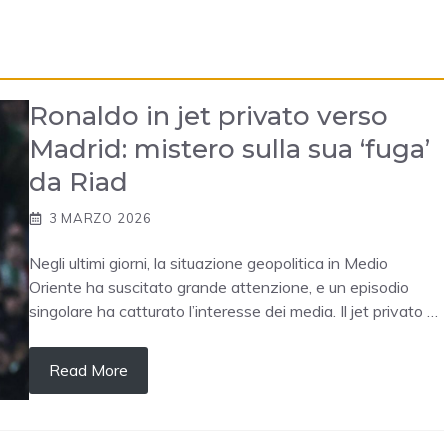
Ronaldo in jet privato verso
Madrid: mistero sulla sua ‘fuga’
da Riad
3 MARZO 2026
Negli ultimi giorni, la situazione geopolitica in Medio
Oriente ha suscitato grande attenzione, e un episodio
singolare ha catturato l’interesse dei media. Il jet privato …
Read More