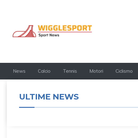
Vai
al
contenuto
News
Calcio
Tennis
Motori
Ciclismo
ULTIME NEWS