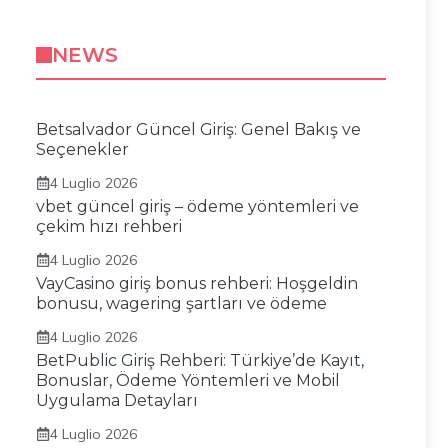
NEWS
Betsalvador Güncel Giriş: Genel Bakış ve
Seçenekler
4 Luglio 2026
vbet güncel giriş – ödeme yöntemleri ve
çekim hızı rehberi
4 Luglio 2026
VayCasino giriş bonus rehberi: Hoşgeldin
bonusu, wagering şartları ve ödeme
4 Luglio 2026
BetPublic Giriş Rehberi: Türkiye’de Kayıt,
Bonuslar, Ödeme Yöntemleri ve Mobil
Uygulama Detayları
4 Luglio 2026