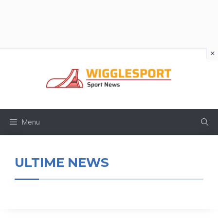
×
Vai
al
contenuto
Menu
ULTIME NEWS