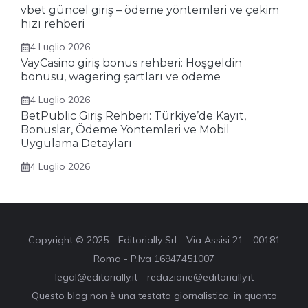
vbet güncel giriş – ödeme yöntemleri ve çekim
hızı rehberi
4 Luglio 2026
VayCasino giriş bonus rehberi: Hoşgeldin
bonusu, wagering şartları ve ödeme
4 Luglio 2026
BetPublic Giriş Rehberi: Türkiye’de Kayıt,
Bonuslar, Ödeme Yöntemleri ve Mobil
Uygulama Detayları
4 Luglio 2026
Copyright © 2025 - Editorially Srl - Via Assisi 21 - 00181
Roma - P.Iva 16947451007
legal@editorially.it - redazione@editorially.it
Questo blog non è una testata giornalistica, in quanto