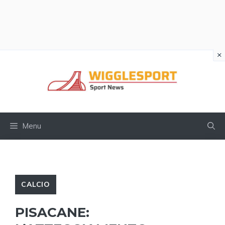
×
Vai
al
contenuto
Menu
CALCIO
PISACANE: