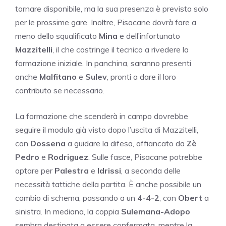
tornare disponibile, ma la sua presenza è prevista solo
per le prossime gare. Inoltre, Pisacane dovrà fare a
meno dello squalificato
Mina
e dell’infortunato
Mazzitelli
, il che costringe il tecnico a rivedere la
formazione iniziale. In panchina, saranno presenti
anche
Malfitano
e
Sulev
, pronti a dare il loro
contributo se necessario.
La formazione che scenderà in campo dovrebbe
seguire il modulo già visto dopo l’uscita di Mazzitelli,
con
Dossena
a guidare la difesa, affiancato da
Zè
Pedro
e
Rodriguez
. Sulle fasce, Pisacane potrebbe
optare per
Palestra
e
Idrissi
, a seconda delle
necessità tattiche della partita. È anche possibile un
cambio di schema, passando a un
4-4-2
, con
Obert
a
sinistra. In mediana, la coppia
Sulemana-Adopo
sembra destinata a essere confermata, mentre la