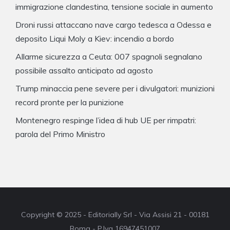
immigrazione clandestina, tensione sociale in aumento
Droni russi attaccano nave cargo tedesca a Odessa e
deposito Liqui Moly a Kiev: incendio a bordo
Allarme sicurezza a Ceuta: 007 spagnoli segnalano
possibile assalto anticipato ad agosto
Trump minaccia pene severe per i divulgatori: munizioni
record pronte per la punizione
Montenegro respinge l’idea di hub UE per rimpatri:
parola del Primo Ministro
Copyright © 2025 - Editorially Srl - Via Assisi 21 - 00181
Roma - P.Iva 16947451007