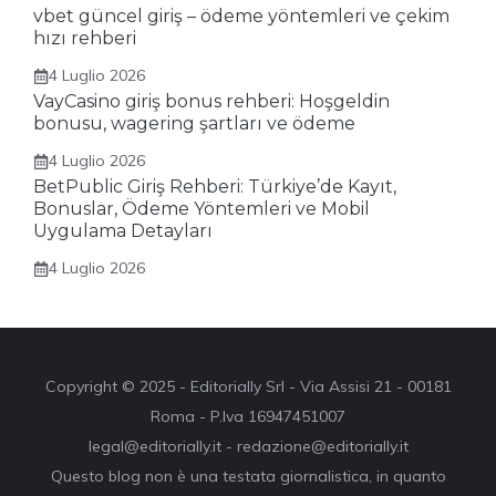
vbet güncel giriş – ödeme yöntemleri ve çekim
hızı rehberi
4 Luglio 2026
VayCasino giriş bonus rehberi: Hoşgeldin
bonusu, wagering şartları ve ödeme
4 Luglio 2026
BetPublic Giriş Rehberi: Türkiye’de Kayıt,
Bonuslar, Ödeme Yöntemleri ve Mobil
Uygulama Detayları
4 Luglio 2026
Copyright © 2025 - Editorially Srl - Via Assisi 21 - 00181
Roma - P.Iva 16947451007
legal@editorially.it - redazione@editorially.it
Questo blog non è una testata giornalistica, in quanto