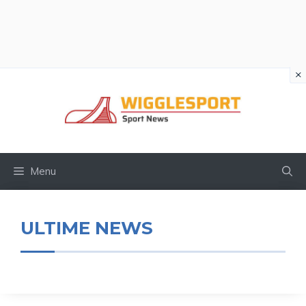
×
Vai
al
contenuto
Menu
ULTIME NEWS