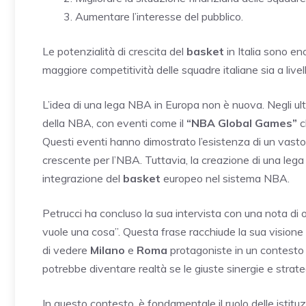
Aumentare l’interesse del pubblico.
Le potenzialità di crescita del
basket
in Italia sono en
maggiore competitività delle squadre italiane sia a live
L’idea di una lega NBA in Europa non è nuova. Negli ulti
della NBA, con eventi come il
“NBA Global Games”
c
Questi eventi hanno dimostrato l’esistenza di un vast
crescente per l’NBA. Tuttavia, la creazione di una lega
integrazione del
basket
europeo nel sistema NBA.
Petrucci ha concluso la sua intervista con una nota d
vuole una cosa”. Questa frase racchiude la sua visione 
di vedere
Milano
e
Roma
protagoniste in un contesto c
potrebbe diventare realtà se le giuste sinergie e strat
In questo contesto, è fondamentale il ruolo delle istit