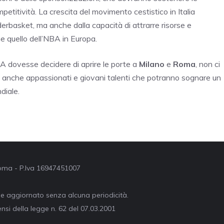
petitività. La crescita del movimento cestistico in Italia
derbasket, ma anche dalla capacità di attrarre risorse e
 quello dell’NBA in Europa.
NBA dovesse decidere di aprire le porte a
Milano
e
Roma
, non ci
ma anche appassionati e giovani talenti che potranno sognare un
diale.
 Roma - P.Iva 16947451007
ne aggiornato senza alcuna periodicità.
nsi della legge n. 62 del 07.03.2001