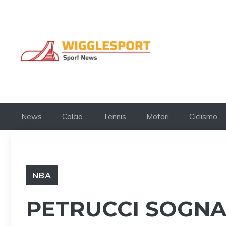
Vai
al
contenuto
News
Calcio
Tennis
Motori
Ciclismo
NBA
PETRUCCI SOGNA