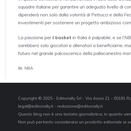
squadre italiane per garantire un adeguato livello di com
dipenderà non solo dalla volontà di Petrucci e della Fe
investimenti per sostenere un progetto ambizioso come
La passione per il
basket
in Italia è palpabile, e se l’
sarebbero solo giocatori e allenatori a beneficiarne, 
futuro nel grande palcoscenico della pallacanestro mon
Categorie
NBA
Copyright © 2025 - Editorially Srl - Via Assisi 21 - 00181
legal@editorially.it - redazione@editorially.it
Questo blog non è una testata giornalistica, in quanto vie
Non può pertanto considerarsi un prodotto editoriale ai se