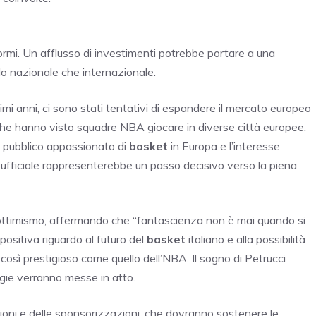
ormi. Un afflusso di investimenti potrebbe portare a una
llo nazionale che internazionale.
mi anni, ci sono stati tentativi di espandere il mercato europeo
he hanno visto squadre NBA giocare in diverse città europee.
o pubblico appassionato di
basket
in Europa e l’interesse
 ufficiale rappresenterebbe un passo decisivo verso la piena
i ottimismo, affermando che “fantascienza non è mai quando si
positiva riguardo al futuro del
basket
italiano e alla possibilità
osì prestigioso come quello dell’NBA. Il sogno di Petrucci
egie verranno messe in atto.
uzioni e delle sponsorizzazioni, che dovranno sostenere le