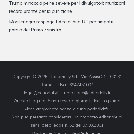
Trump minaccia pene severe per i divulgatori: munizioni
record pronte per la punizione
Montenegro respinge l’idea di hub UE per rimpatri:
parola del Primo Ministro
Copyright © 2025 - Editorially Srl - Via Assisi 21 - 00181
Roma - P.Iva 16947451007
legal@editorially.it - redazione@editorially.it
Questo blog non è una testata giornalistica, in quanto
viene aggiornato senza alcuna periodicità.
Non può pertanto considerarsi un prodotto editoriale ai
sensi della legge n. 62 del 07.03.2001
Disclaimer
Privacy Policy
Redazione