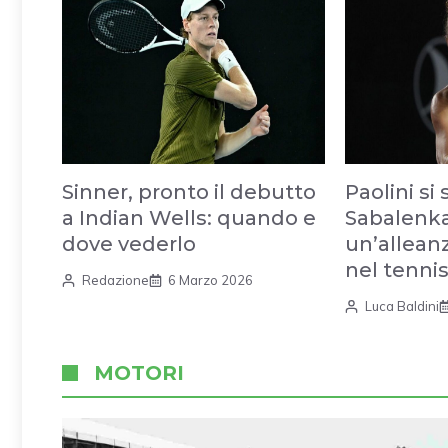
Sinner, pronto il debutto
Paolini si
a Indian Wells: quando e
Sabalenka
dove vederlo
un’allean
nel tenni
Redazione
6 Marzo 2026
Luca Baldini
MOTORI