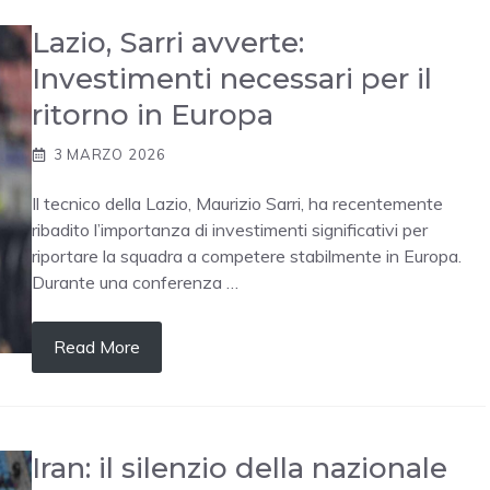
Lazio, Sarri avverte:
Investimenti necessari per il
ritorno in Europa
3 MARZO 2026
Il tecnico della Lazio, Maurizio Sarri, ha recentemente
ribadito l’importanza di investimenti significativi per
riportare la squadra a competere stabilmente in Europa.
Durante una conferenza …
Read More
Iran: il silenzio della nazionale