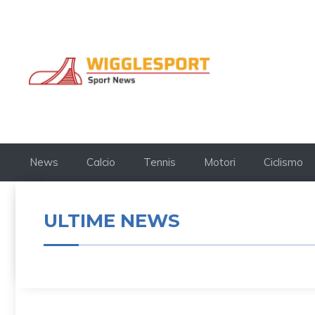
Vai
al
contenuto
News
Calcio
Tennis
Motori
Ciclismo
ULTIME NEWS