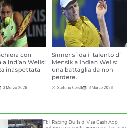
 schiera con
Sinner sfida il talento di
 a Indian Wells:
Mensik a Indian Wells:
za inaspettata
una battaglia da non
s
perdere!
3 Marzo 2026
Stefano Cerulli
3 Marzo 2026
F1: I Racing Bulls di Visa Cash App
svelano una rivoluzione con il nuovo