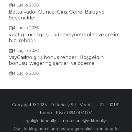
4 Luglio 2026
Betsalvador Güncel Giriş: Genel Bakış ve
Seçenekler
4 Luglio 2026
vbet güncel giriş – ödeme yöntemleri ve çekim
hızı rehberi
4 Luglio 2026
VayCasino giriş bonus rehberi: Hoşgeldin
bonusu, wagering şartları ve ödeme
4 Luglio 2026
Copyright © 2025 - Editorially Srl - Via Assisi 21 - 00181
Roma - P.Iva 16947451007
legal@editorially.it - redazione@editorially.it
Questo blog non è una testata giornalistica, in quanto