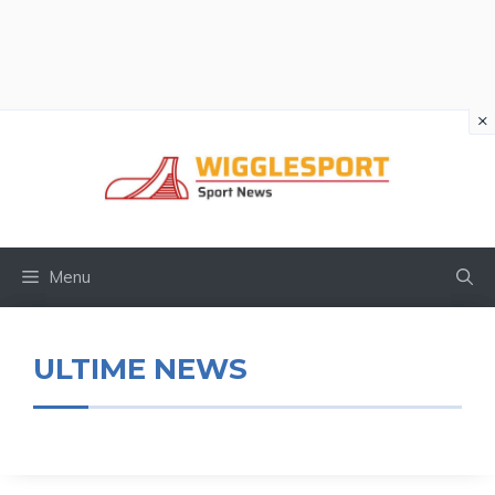
×
Vai
al
contenuto
Menu
ULTIME NEWS