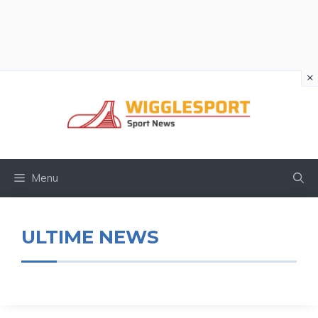
×
Vai
al
contenuto
Menu
ULTIME NEWS