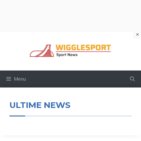
×
Vai
al
contenuto
Menu
ULTIME NEWS