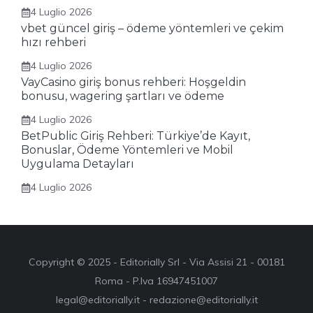
4 Luglio 2026
vbet güncel giriş – ödeme yöntemleri ve çekim
hızı rehberi
4 Luglio 2026
VayCasino giriş bonus rehberi: Hoşgeldin
bonusu, wagering şartları ve ödeme
4 Luglio 2026
BetPublic Giriş Rehberi: Türkiye’de Kayıt,
Bonuslar, Ödeme Yöntemleri ve Mobil
Uygulama Detayları
4 Luglio 2026
Copyright © 2025 - Editorially Srl - Via Assisi 21 - 00181
Roma - P.Iva 16947451007
legal@editorially.it - redazione@editorially.it