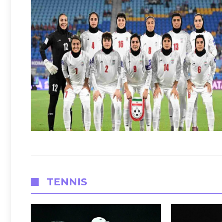
TENNIS