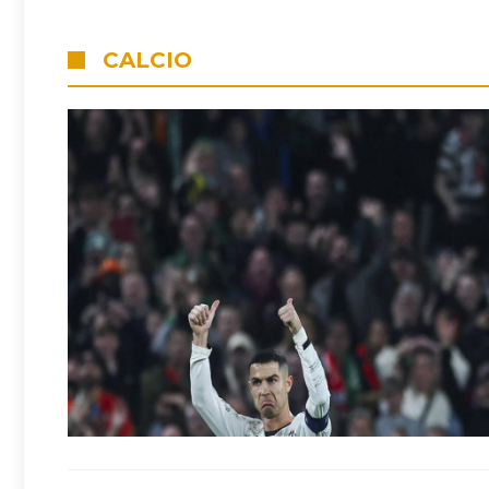
CALCIO