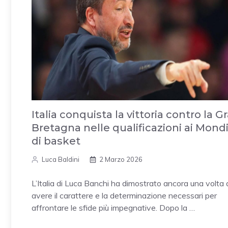
Italia conquista la vittoria contro la G
Bretagna nelle qualificazioni ai Mondi
di basket
Luca Baldini
2 Marzo 2026
L’Italia di Luca Banchi ha dimostrato ancora una volta 
avere il carattere e la determinazione necessari per
affrontare le sfide più impegnative. Dopo la …