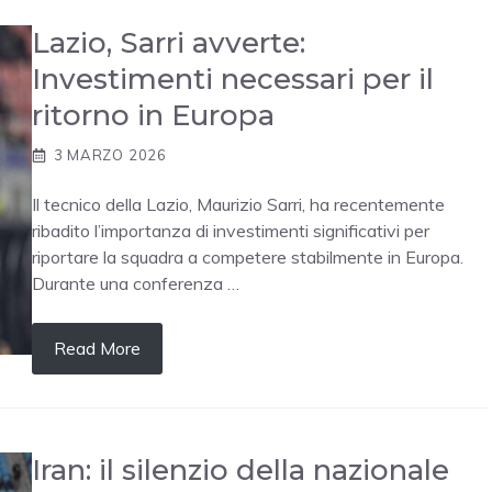
Lazio, Sarri avverte:
Investimenti necessari per il
ritorno in Europa
3 MARZO 2026
Il tecnico della Lazio, Maurizio Sarri, ha recentemente
ribadito l’importanza di investimenti significativi per
riportare la squadra a competere stabilmente in Europa.
Durante una conferenza …
Read More
Iran: il silenzio della nazionale