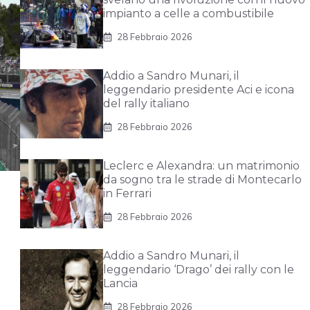
impianto a celle a combustibile
28 Febbraio 2026
Addio a Sandro Munari, il
leggendario presidente Aci e icona
del rally italiano
28 Febbraio 2026
Leclerc e Alexandra: un matrimonio
da sogno tra le strade di Montecarlo
in Ferrari
28 Febbraio 2026
Addio a Sandro Munari, il
leggendario ‘Drago’ dei rally con le
Lancia
28 Febbraio 2026