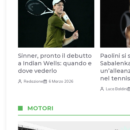
Sinner, pronto il debutto
Paolini si
a Indian Wells: quando e
Sabalenka
dove vederlo
un’allean
nel tenni
Redazione
6 Marzo 2026
Luca Baldini
MOTORI