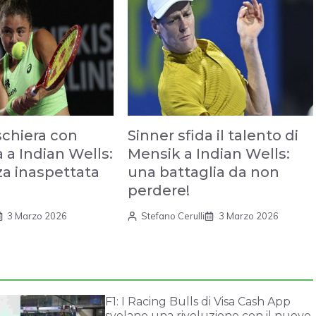
 schiera con
Sinner sfida il talento di
 a Indian Wells:
Mensik a Indian Wells:
za inaspettata
una battaglia da non
s
perdere!
3 Marzo 2026
Stefano Cerulli
3 Marzo 2026
F1: I Racing Bulls di Visa Cash App
svelano una rivoluzione con il nuovo