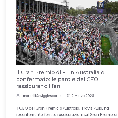
Il Gran Premio di F1 in Australia è
confermato: le parole del CEO
rassicurano i fan
l.marcelli@wigglesport.it
2 Marzo 2026
Il CEO del Gran Premio d’Australia, Travis Auld, ha
recentemente fornito rassicurazioni sul Gran Premio di