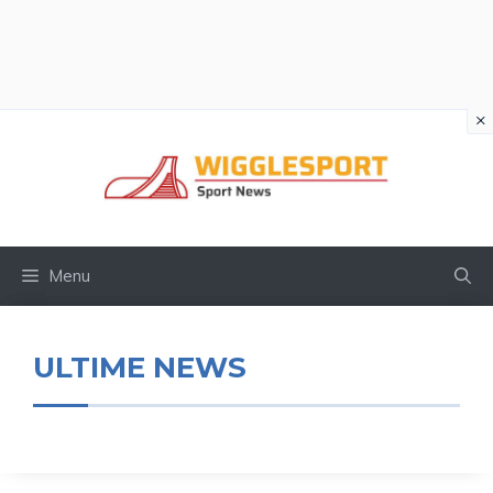
×
Vai
al
contenuto
Menu
ULTIME NEWS