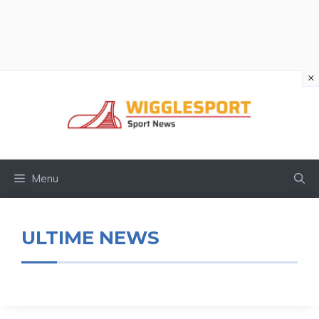
×
Vai
al
contenuto
Menu
ULTIME NEWS