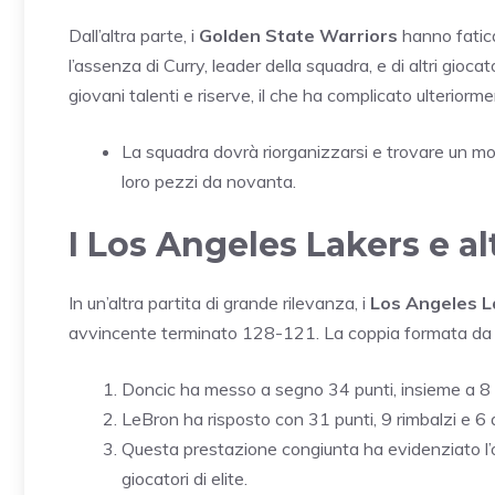
Dall’altra parte, i
Golden State Warriors
hanno fatica
l’assenza di Curry, leader della squadra, e di altri gio
giovani talenti e riserve, il che ha complicato ulteriorment
La squadra dovrà riorganizzarsi e trovare un mod
loro pezzi da novanta.
I Los Angeles Lakers e a
In un’altra partita di grande rilevanza, i
Los Angeles L
avvincente terminato 128-121. La coppia formata d
Doncic ha messo a segno 34 punti, insieme a 8 a
LeBron ha risposto con 31 punti, 9 rimbalzi e 6 a
Questa prestazione congiunta ha evidenziato l’o
giocatori di elite.