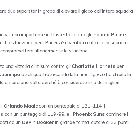
re due superstar in grado di elevare il gioco dell’intera squadra,
 vittoria importante in trasferta contro gli
Indiana Pacers
,
a. La situazione per i Pacers è diventata critica, e la squadra
di compromettere ulteriormente la stagione.
 una vittoria di misura contro gli
Charlotte Hornets
per
okounmpo
a soli quattro secondi dalla fine. Il greco ha chiuso la
o ancora una volta perché è considerato uno dei migliori
li
Orlando Magic
con un punteggio di 121-114, i
ts
con un punteggio di 119-99, e i
Phoenix Suns
dominare i
dati da un
Devin Booker
in grande forma, autore di 33 punti.