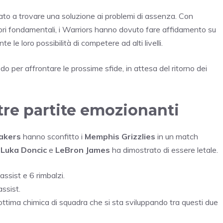
to a trovare una soluzione ai problemi di assenza. Con
catori fondamentali, i Warriors hanno dovuto fare affidamento su
e le loro possibilità di competere ad alti livelli.
o per affrontare le prossime sfide, in attesa del ritorno dei
ltre partite emozionanti
akers
hanno sconfitto i
Memphis Grizzlies
in un match
a
Luka Doncic
e
LeBron James
ha dimostrato di essere letale.
ssist e 6 rimbalzi.
ssist.
ttima chimica di squadra che si sta sviluppando tra questi due