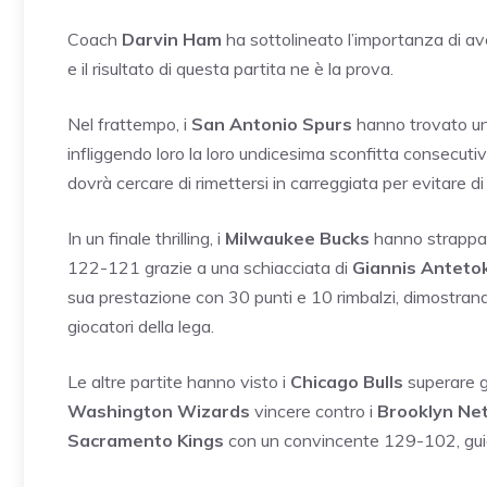
Coach
Darvin Ham
ha sottolineato l’importanza di ave
e il risultato di questa partita ne è la prova.
Nel frattempo, i
San Antonio Spurs
hanno trovato una
infliggendo loro la loro undicesima sconfitta consecutiv
dovrà cercare di rimettersi in carreggiata per evitare 
In un finale thrilling, i
Milwaukee Bucks
hanno strappato
122-121 grazie a una schiacciata di
Giannis Antet
sua prestazione con 30 punti e 10 rimbalzi, dimostrand
giocatori della lega.
Le altre partite hanno visto i
Chicago Bulls
superare g
Washington Wizards
vincere contro i
Brooklyn Ne
Sacramento Kings
con un convincente 129-102, gui