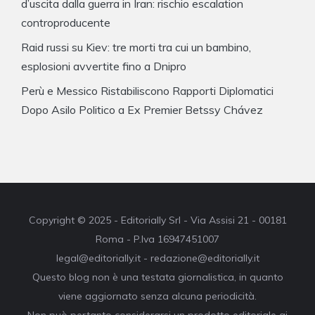
d’uscita dalla guerra in Iran: rischio escalation
controproducente
Raid russi su Kiev: tre morti tra cui un bambino,
esplosioni avvertite fino a Dnipro
Perù e Messico Ristabiliscono Rapporti Diplomatici
Dopo Asilo Politico a Ex Premier Betssy Chávez
Copyright © 2025 - Editorially Srl - Via Assisi 21 - 00181
Roma - P.Iva 16947451007
legal@editorially.it - redazione@editorially.it
Questo blog non è una testata giornalistica, in quanto
viene aggiornato senza alcuna periodicità.
Non può pertanto considerarsi un prodotto editoriale ai