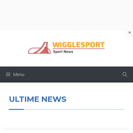
×
Vai
al
contenuto
Menu
ULTIME NEWS