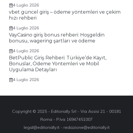
4 Luglio 2026
vbet güncel giriş – ödeme yöntemleri ve çekim
hızı rehberi
4 Luglio 2026
VayCasino giriş bonus rehberi: Hoşgeldin
bonusu, wagering şartları ve ödeme
4 Luglio 2026
BetPublic Giriş Rehberi: Türkiye’de Kayıt,
Bonuslar, Ödeme Yöntemleri ve Mobil
Uygulama Detayları
4 Luglio 2026
Copyright © 2025 - Editorially Srl - Via Assisi 21 - 00181
Roma - P.Iva 16947451007
legal@editorially.it - redazione@editorially.it