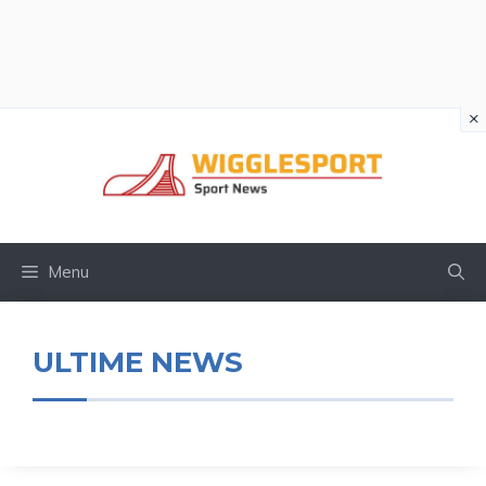
×
Vai
al
contenuto
Menu
ULTIME NEWS