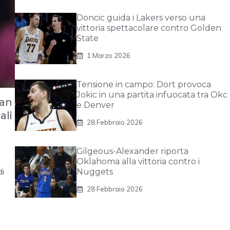
Doncic guida i Lakers verso una
vittoria spettacolare contro Golden
State
1 Marzo 2026
Tensione in campo: Dort provoca
Jokic in una partita infuocata tra Okc
ran
e Denver
ali
28 Febbraio 2026
Gilgeous-Alexander riporta
Oklahoma alla vittoria contro i
di
Nuggets
28 Febbraio 2026