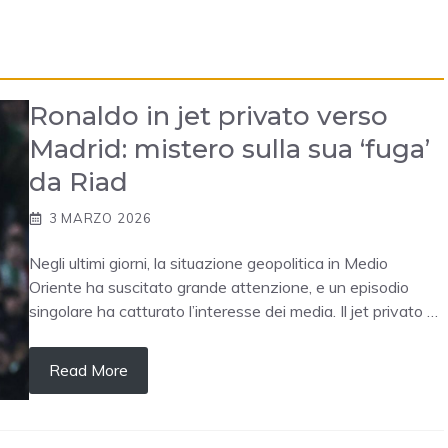
Ronaldo in jet privato verso
Madrid: mistero sulla sua ‘fuga’
da Riad
3 MARZO 2026
Negli ultimi giorni, la situazione geopolitica in Medio
Oriente ha suscitato grande attenzione, e un episodio
singolare ha catturato l’interesse dei media. Il jet privato …
Read More