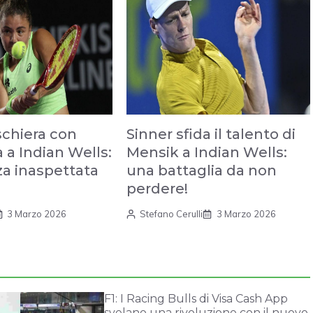
 schiera con
Sinner sfida il talento di
 a Indian Wells:
Mensik a Indian Wells:
za inaspettata
una battaglia da non
s
perdere!
3 Marzo 2026
Stefano Cerulli
3 Marzo 2026
F1: I Racing Bulls di Visa Cash App
svelano una rivoluzione con il nuovo