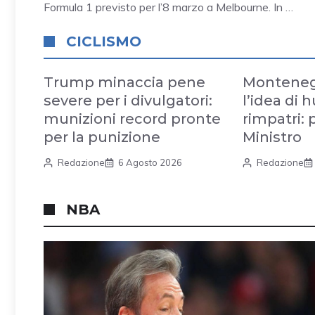
Formula 1 previsto per l’8 marzo a Melbourne. In …
CICLISMO
Trump minaccia pene
Monteneg
severe per i divulgatori:
l’idea di 
munizioni record pronte
rimpatri: 
per la punizione
Ministro
Redazione
6 Agosto 2026
Redazione
NBA