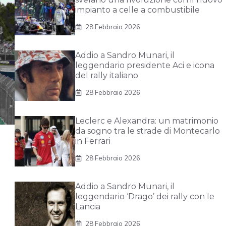
impianto a celle a combustibile
28 Febbraio 2026
Addio a Sandro Munari, il
leggendario presidente Aci e icona
del rally italiano
28 Febbraio 2026
Leclerc e Alexandra: un matrimonio
da sogno tra le strade di Montecarlo
in Ferrari
28 Febbraio 2026
Addio a Sandro Munari, il
leggendario ‘Drago’ dei rally con le
Lancia
28 Febbraio 2026