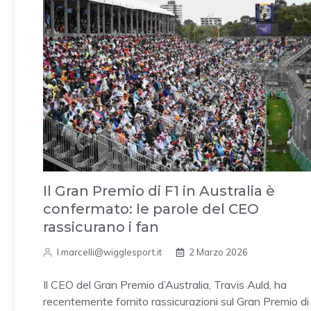
Il Gran Premio di F1 in Australia è
confermato: le parole del CEO
rassicurano i fan
l.marcelli@wigglesport.it
2 Marzo 2026
Il CEO del Gran Premio d’Australia, Travis Auld, ha
recentemente fornito rassicurazioni sul Gran Premio di