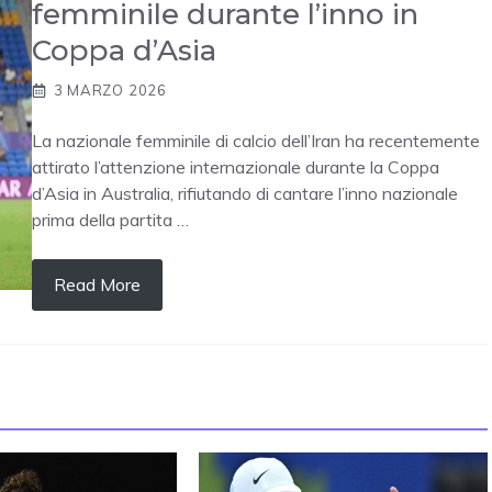
femminile durante l’inno in
Coppa d’Asia
3 MARZO 2026
La nazionale femminile di calcio dell’Iran ha recentemente
attirato l’attenzione internazionale durante la Coppa
d’Asia in Australia, rifiutando di cantare l’inno nazionale
prima della partita …
Read More