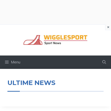
×
Vai
al
contenuto
Menu
ULTIME NEWS