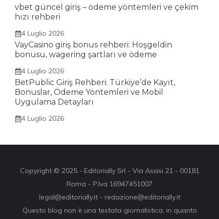
vbet güncel giriş – ödeme yöntemleri ve çekim
hızı rehberi
4 Luglio 2026
VayCasino giriş bonus rehberi: Hoşgeldin
bonusu, wagering şartları ve ödeme
4 Luglio 2026
BetPublic Giriş Rehberi: Türkiye’de Kayıt,
Bonuslar, Ödeme Yöntemleri ve Mobil
Uygulama Detayları
4 Luglio 2026
Copyright © 2025 - Editorially Srl - Via Assisi 21 - 00181
Roma - P.Iva 16947451007
legal@editorially.it - redazione@editorially.it
Questo blog non è una testata giornalistica, in quanto