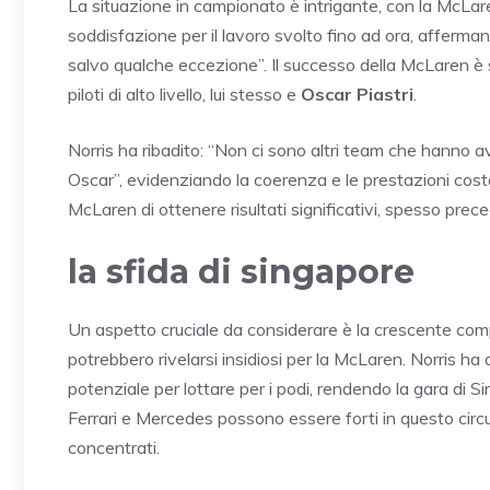
La situazione in campionato è intrigante, con la McLaren
soddisfazione per il lavoro svolto fino ad ora, afferm
salvo qualche eccezione”. Il successo della McLaren è st
piloti di alto livello, lui stesso e
Oscar Piastri
.
Norris ha ribadito: “Non ci sono altri team che hanno 
Oscar”, evidenziando la coerenza e le prestazioni costa
McLaren di ottenere risultati significativi, spesso precede
la sfida di singapore
Un aspetto cruciale da considerare è la crescente comp
potrebbero rivelarsi insidiosi per la McLaren. Norris h
potenziale per lottare per i podi, rendendo la gara di 
Ferrari e Mercedes possono essere forti in questo circu
concentrati.