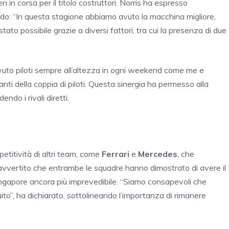
 in corsa per il titolo costruttori. Norris ha espresso
ando: “In questa stagione abbiamo avuto la macchina migliore,
ato possibile grazie a diversi fattori, tra cui la presenza di due
avuto piloti sempre all’altezza in ogni weekend come me e
nti della coppia di piloti. Questa sinergia ha permesso alla
ndo i rivali diretti.
etitività di altri team, come
Ferrari
e
Mercedes
, che
a avvertito che entrambe le squadre hanno dimostrato di avere il
Singapore ancora più imprevedibile. “Siamo consapevoli che
ito”, ha dichiarato, sottolineando l’importanza di rimanere