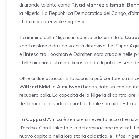
di grande talento come
Riyad Mahrez
e
Ismaël Ben
la Nigeria. La Repubblica Democratica del Congo, d’alt
sfida una potenziale sorpresa.
Il cammino della Nigeria in questa edizione della
Coppa
spettacolare e da una solidità difensiva. Le ‘Super Aqui
e l’intesa tra Lookman e Osimhen sarà cruciale nelle pr
stelle nigeriane stanno dimostrando di poter essere deci
Oltre ai due attaccanti, la squadra può contare su un 
Wilfred Ndidi
e
Alex Iwobi
hanno dato un contributo 
recupero palla. La capacità della Nigeria di controllare i
del torneo, e la sfida ai quarti di finale sarà un test cruc
La
Coppa d’Africa
è sempre un evento ricco di emozio
d’occhio. Con il talento e la determinazione mostrati fi
nuovo capitolo nella loro storia calcistica, e i tifosi n