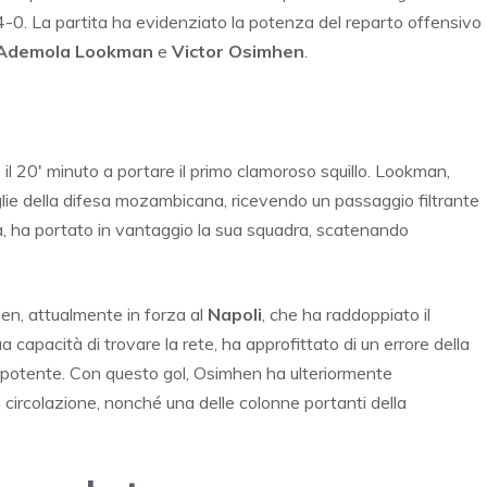
4-0. La partita ha evidenziato la potenza del reparto offensivo
Ademola Lookman
e
Victor Osimhen
.
 il 20′ minuto a portare il primo clamoroso squillo. Lookman,
glie della difesa mozambicana, ricevendo un passaggio filtrante
a, ha portato in vantaggio la sua squadra, scatenando
hen, attualmente in forza al
Napoli
, che ha raddoppiato il
a capacità di trovare la rete, ha approfittato di un errore della
iro potente. Con questo gol, Osimhen ha ulteriormente
in circolazione, nonché una delle colonne portanti della