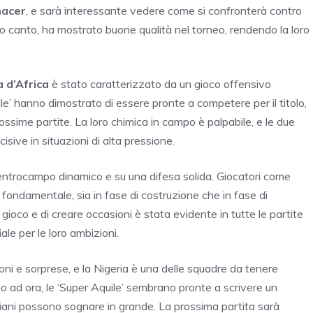
nacer
, e sarà interessante vedere come si confronterà contro
ro canto, ha mostrato buone qualità nel torneo, rendendo la loro
 d’Africa
è stato caratterizzato da un gioco offensivo
le’ hanno dimostrato di essere pronte a competere per il titolo,
ossime partite. La loro chimica in campo è palpabile, e le due
sive in situazioni di alta pressione.
centrocampo dinamico e su una difesa solida. Giocatori come
fondamentale, sia in fase di costruzione che in fase di
l gioco e di creare occasioni è stata evidente in tutte le partite
iale per le loro ambizioni.
ni e sorprese, e la Nigeria è una delle squadre da tenere
no ad ora, le ‘Super Aquile’ sembrano pronte a scrivere un
igeriani possono sognare in grande. La prossima partita sarà