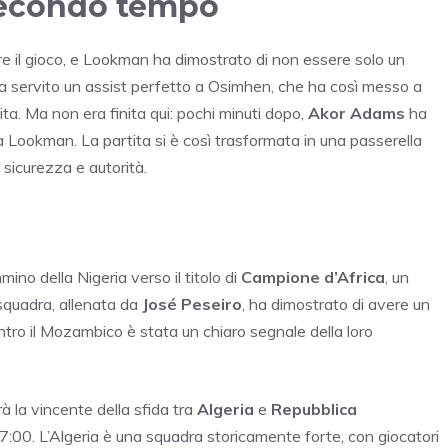
secondo tempo
e il gioco, e Lookman ha dimostrato di non essere solo un
ha servito un assist perfetto a Osimhen, che ha così messo a
ta. Ma non era finita qui: pochi minuti dopo,
Akor Adams
ha
da Lookman. La partita si è così trasformata in una passerella
 sicurezza e autorità.
o della Nigeria verso il titolo di
Campione d’Africa
, un
 squadra, allenata da
José Peseiro
, ha dimostrato di avere un
ontro il Mozambico è stata un chiaro segnale della loro
rà la vincente della sfida tra
Algeria
e
Repubblica
7:00. L’Algeria è una squadra storicamente forte, con giocatori