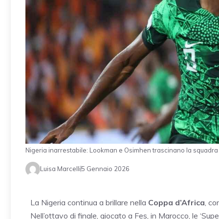
Nigeria inarrestabile: Lookman e Osimhen trascinano la squadra 
Luisa Marcelli
5 Gennaio 2026
La Nigeria continua a brillare nella
Coppa d’Africa
, co
Nell’ottavo di finale, giocato a Fes, in Marocco, le ‘S