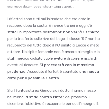
una nuova data – (screenshot) – wigglesport.it
I riflettori sono tutti sull’islandese che era dato in
recupero dopo la sosta. E invece tra ieri e oggi c’è
stato un importante dietrofront:
non verrà rischiato
per la trasferta sulle rive del Lago. Il classe ’97 non ha
recuperato del tutto dopo il KO subito a Lecce a metà
ottobre. Il bicipite femorale non è ancora al meglio e lo
staff medico gigliato vuole evitare di correre rischi di
eventuali ricadute. S
i procederà con la massima
prudenza
. Assodato il forfait è spuntata
una nuova
data per il possibile rientro.
Sia il fantasista ex Genoa sia i dottori hanno messo
nel mirino
la sfida contro l’Inter
del prossimo 1
dicembre, l’obiettivo è recuperarlo per quell’impegno lì.