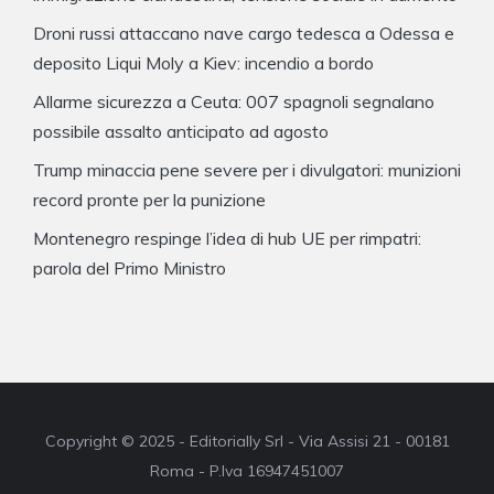
Droni russi attaccano nave cargo tedesca a Odessa e
deposito Liqui Moly a Kiev: incendio a bordo
Allarme sicurezza a Ceuta: 007 spagnoli segnalano
possibile assalto anticipato ad agosto
Trump minaccia pene severe per i divulgatori: munizioni
record pronte per la punizione
Montenegro respinge l’idea di hub UE per rimpatri:
parola del Primo Ministro
Copyright © 2025 - Editorially Srl - Via Assisi 21 - 00181
Roma - P.Iva 16947451007