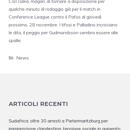
Con l’idea, magari, di tornare a disposizione per
qualche minuto di rodaggio già per il match in
Conference League contro il Pafos di giovedì
prossimo, 28 novembre. I tifosi e Palladino incrociano
le dita, il peggio per Gudmundsson sembra essere alle
spalle.
Categorie
News
ARTICOLI RECENTI
Sudafrica: oltre 30 arresti a Pietermaritzburg per
immigrazione clandestina, tensione sociale in aumento