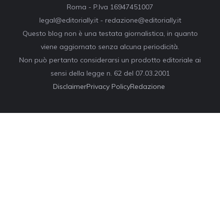
Roma - P.Iva 16947451007
legal@editorially.it - redazione@editorially.it
Questo blog non è una testata giornalistica, in quanto
viene aggiornato senza alcuna periodicità.
Non può pertanto considerarsi un prodotto editoriale ai
sensi della legge n. 62 del 07.03.2001
Disclaimer
Privacy Policy
Redazione