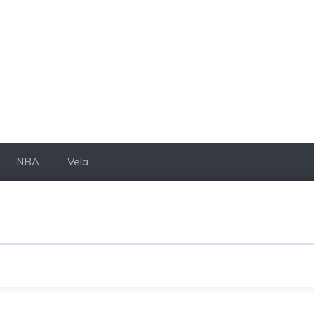
NBA
Vela