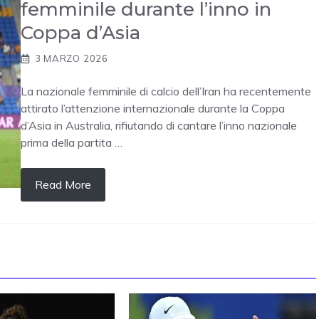
femminile durante l’inno in
Coppa d’Asia
3 MARZO 2026
La nazionale femminile di calcio dell’Iran ha recentemente
attirato l’attenzione internazionale durante la Coppa
d’Asia in Australia, rifiutando di cantare l’inno nazionale
prima della partita …
Read More