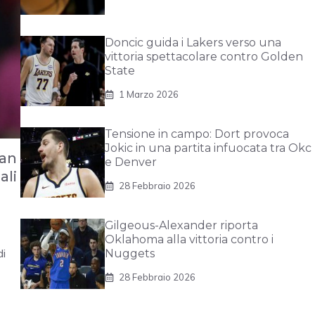
Doncic guida i Lakers verso una
vittoria spettacolare contro Golden
State
1 Marzo 2026
Tensione in campo: Dort provoca
Jokic in una partita infuocata tra Okc
ran
e Denver
ali
28 Febbraio 2026
Gilgeous-Alexander riporta
Oklahoma alla vittoria contro i
di
Nuggets
28 Febbraio 2026