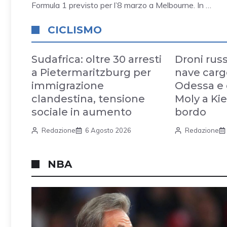
Formula 1 previsto per l’8 marzo a Melbourne. In …
CICLISMO
Sudafrica: oltre 30 arresti
Droni rus
a Pietermaritzburg per
nave carg
immigrazione
Odessa e 
clandestina, tensione
Moly a Kie
sociale in aumento
bordo
Redazione
6 Agosto 2026
Redazione
NBA