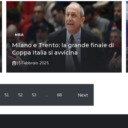
NBA
Milano e Trento: la grande finale di
Coppa Italia si avvicina
15 Febbraio 2025
Next
51
52
53
…
68