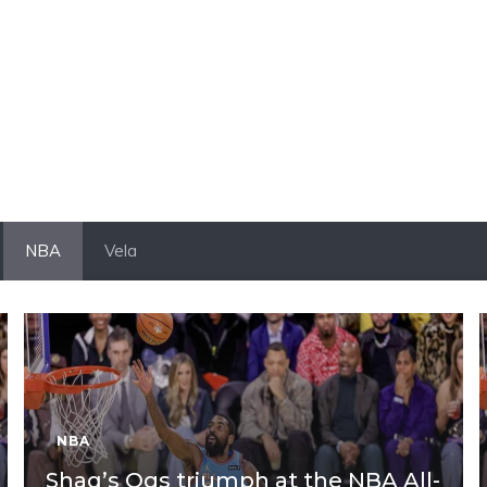
NBA
Vela
NBA
Shaq’s Ogs triumph at the NBA All-