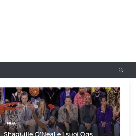
NBA
Shaquille O’Neal e i suoi Ogs