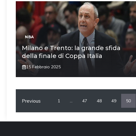
NBA
Milano e Trento: la grande sfida
della finale di Coppa Italia
15 Febbraio 2025
Previous
1
…
47
48
49
50