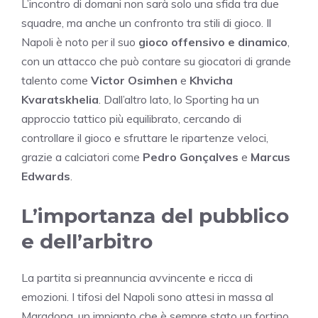
L’incontro di domani non sarà solo una sfida tra due
squadre, ma anche un confronto tra stili di gioco. Il
Napoli è noto per il suo
gioco offensivo e dinamico
,
con un attacco che può contare su giocatori di grande
talento come
Victor Osimhen
e
Khvicha
Kvaratskhelia
. Dall’altro lato, lo Sporting ha un
approccio tattico più equilibrato, cercando di
controllare il gioco e sfruttare le ripartenze veloci,
grazie a calciatori come
Pedro Gonçalves
e
Marcus
Edwards
.
L’importanza del pubblico
e dell’arbitro
La partita si preannuncia avvincente e ricca di
emozioni. I tifosi del Napoli sono attesi in massa al
Maradona, un impianto che è sempre stato un fortino