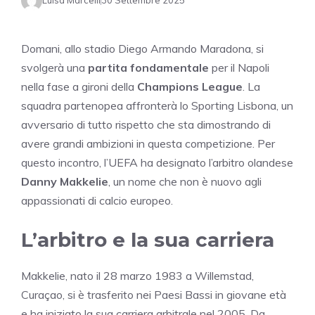
Luisa Marcelli
30 Settembre 2025
Domani, allo stadio Diego Armando Maradona, si
svolgerà una
partita fondamentale
per il Napoli
nella fase a gironi della
Champions League
. La
squadra partenopea affronterà lo Sporting Lisbona, un
avversario di tutto rispetto che sta dimostrando di
avere grandi ambizioni in questa competizione. Per
questo incontro, l’UEFA ha designato l’arbitro olandese
Danny Makkelie
, un nome che non è nuovo agli
appassionati di calcio europeo.
L’arbitro e la sua carriera
Makkelie, nato il 28 marzo 1983 a Willemstad,
Curaçao, si è trasferito nei Paesi Bassi in giovane età
e ha iniziato la sua carriera arbitrale nel 2005. Da