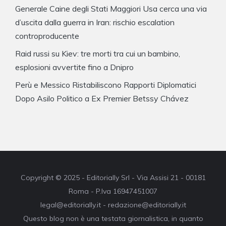
Generale Caine degli Stati Maggiori Usa cerca una via
d’uscita dalla guerra in Iran: rischio escalation
controproducente
Raid russi su Kiev: tre morti tra cui un bambino,
esplosioni avvertite fino a Dnipro
Perù e Messico Ristabiliscono Rapporti Diplomatici
Dopo Asilo Politico a Ex Premier Betssy Chávez
Copyright © 2025 - Editorially Srl - Via Assisi 21 - 00181
Roma - P.Iva 16947451007
legal@editorially.it - redazione@editorially.it
Questo blog non è una testata giornalistica, in quanto