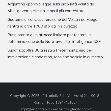
Argentina approva legge sulla proprietà voluta da
Milei, governo elimina le parti più contestate
Guatemala: conclusa l’eruzione del Volcán de Fuego,
rientrano oltre 1700 sfollati in sicurezza
Putin pronto a un attacco limitato per testare la
determinazione della Nato, avverte l’intelligence USA
Sudafrica: oltre 30 arresti a Pietermaritzburg per
immigrazione clandestina, tensione sociale in aumento
Copyright © 2025 - Editorially Srl - Via Assisi 21 - 00181
Roma - P.Iva 16947451007
legal@editorially.it - redazione@editorially.it