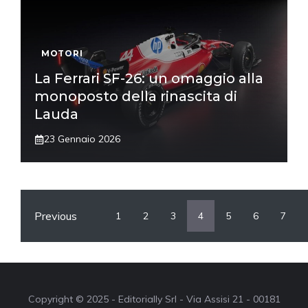
MOTORI
La Ferrari SF-26: un omaggio alla
monoposto della rinascita di
Lauda
23 Gennaio 2026
Previous
1
2
3
4
5
6
7
Copyright © 2025 - Editorially Srl - Via Assisi 21 - 00181