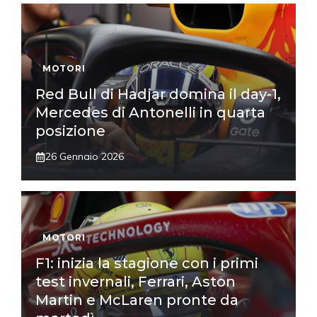
MOTORI
Red Bull di Hadjar domina il day-1,
Mercedes di Antonelli in quarta
posizione
26 Gennaio 2026
MOTORI
F1: inizia la stagione con i primi
test invernali, Ferrari, Aston
Martin e McLaren pronte da