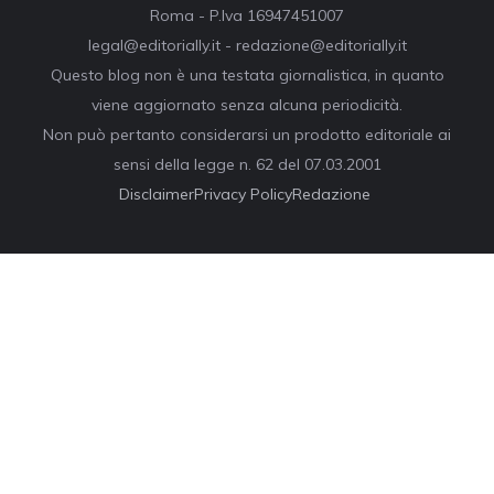
Roma - P.Iva 16947451007
legal@editorially.it - redazione@editorially.it
Questo blog non è una testata giornalistica, in quanto
viene aggiornato senza alcuna periodicità.
Non può pertanto considerarsi un prodotto editoriale ai
sensi della legge n. 62 del 07.03.2001
Disclaimer
Privacy Policy
Redazione