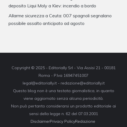
deposito Liqui Moly a Kiev: incendio a bordo
Allarme sicurezza a Ceuta: 007 spagnoli segnalano
possibile assalto anticipato ad agosto
Copyright © 2025 - Editorially Srl - Via Assisi 21 - 00181
Roma - P.Iva 16947451007
legal@editorially.it - redazione@editorially.it
Questo blog non è una testata giornalistica, in quanto
viene aggiornato senza alcuna periodicità.
Non può pertanto considerarsi un prodotto editoriale ai
sensi della legge n. 62 del 07.03.2001
Disclaimer
Privacy Policy
Redazione