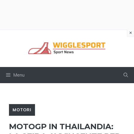
×
Vai
al
contenuto
Menu
MOTORI
MOTOGP IN THAILANDIA: