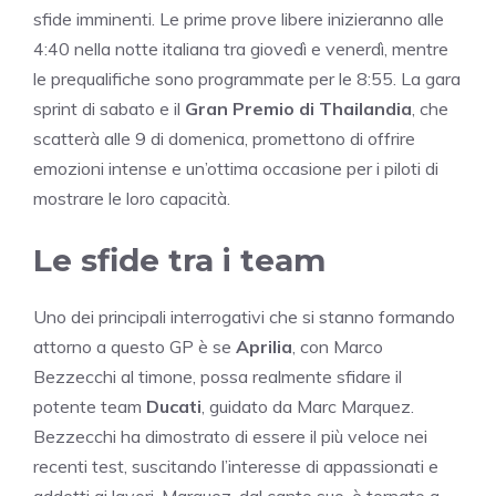
sfide imminenti. Le prime prove libere inizieranno alle
4:40 nella notte italiana tra giovedì e venerdì, mentre
le prequalifiche sono programmate per le 8:55. La gara
sprint di sabato e il
Gran Premio di Thailandia
, che
scatterà alle 9 di domenica, promettono di offrire
emozioni intense e un’ottima occasione per i piloti di
mostrare le loro capacità.
Le sfide tra i team
Uno dei principali interrogativi che si stanno formando
attorno a questo GP è se
Aprilia
, con Marco
Bezzecchi al timone, possa realmente sfidare il
potente team
Ducati
, guidato da Marc Marquez.
Bezzecchi ha dimostrato di essere il più veloce nei
recenti test, suscitando l’interesse di appassionati e
addetti ai lavori. Marquez, dal canto suo, è tornato a