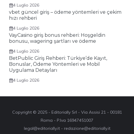
4 Luglio 2026
vbet güncel giriş – ödeme yöntemleri ve çekim
hızı rehberi
4 Luglio 2026
VayCasino giriş bonus rehberi: Hoşgeldin
bonusu, wagering şartları ve ödeme
4 Luglio 2026
BetPublic Giriş Rehberi: Türkiye’de Kayıt,
Bonuslar, Ödeme Yöntemleri ve Mobil
Uygulama Detayları
4 Luglio 2026
Copyright © 2025 - Editorially Srl - Via Assisi 21 - 00181
Roma - P.Iva 16947451007
legal@editorially.it - redazione@editorially.it