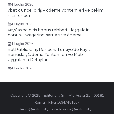
4 Luglio 2026
vbet güncel giriş – ödeme yöntemleri ve çekim
hızı rehberi
4 Luglio 2026
VayCasino giriş bonus rehberi: Hoşgeldin
bonusu, wagering şartları ve ödeme
4 Luglio 2026
BetPublic Giriş Rehberi: Türkiye’de Kayıt,
Bonuslar, Ödeme Yöntemleri ve Mobil
Uygulama Detayları
4 Luglio 2026
Copyright © 2025 - Editorially Srl - Via Assisi 21 - 00181
Roma - P.Iva 16947451007
legal@editorially.it - redazione@editorially.it