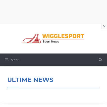
×
Vai
al
contenuto
Menu
ULTIME NEWS