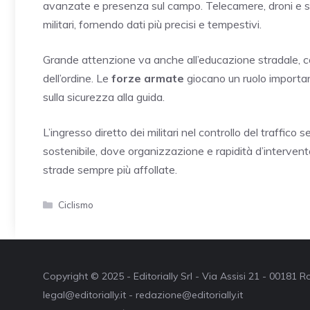
avanzate e presenza sul campo. Telecamere, droni e sen
militari, fornendo dati più precisi e tempestivi.
Grande attenzione va anche all’educazione stradale, 
dell’ordine. Le
forze armate
giocano un ruolo importan
sulla sicurezza alla guida.
L’ingresso diretto dei militari nel controllo del traffico 
sostenibile, dove organizzazione e rapidità d’intervento
strade sempre più affollate.
Categorie
Ciclismo
Copyright © 2025 - Editorially Srl - Via Assisi 21 - 00181
legal@editorially.it - redazione@editorially.it