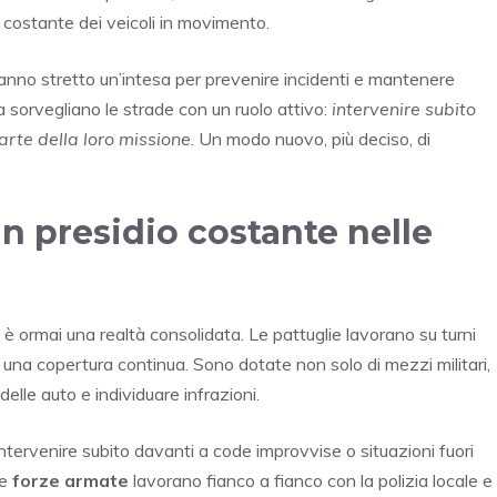
costante dei veicoli in movimento.
a hanno stretto un’intesa per prevenire incidenti e mantenere
 sorvegliano le strade con un ruolo attivo:
intervenire subito
parte della loro missione
. Un modo nuovo, più deciso, di
un presidio costante nelle
co è ormai una realtà consolidata. Le pattuglie lavorano su turni
do una copertura continua. Sono dotate non solo di mezzi militari,
elle auto e individuare infrazioni.
ntervenire subito davanti a code improvvise o situazioni fuori
Le
forze armate
lavorano fianco a fianco con la polizia locale e