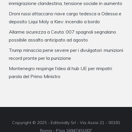
immigrazione clandestina, tensione sociale in aumento
Droni russi attaccano nave cargo tedesca a Odessa e
deposito Liqui Moly a Kiev: incendio a bordo
Allarme sicurezza a Ceuta: 007 spagnoli segnalano
possibile assalto anticipato ad agosto
Trump minaccia pene severe per i divulgatori: munizioni
record pronte per la punizione
Montenegro respinge l’idea di hub UE per rimpatri:
parola del Primo Ministro
Copyright © 2025 - Editorially Srl - Via Assisi 21 - 00181
Roma - P.Iva 16947451007