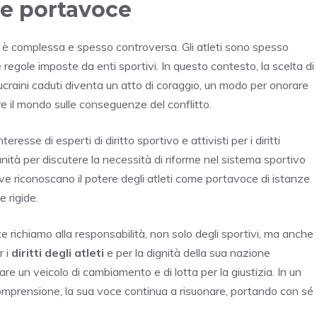
ome portavoce
 è complessa e spesso controversa. Gli atleti sono spesso
e regole imposte da enti sportivi. In questo contesto, la scelta di
 ucraini caduti diventa un atto di coraggio, un modo per onorare
are il mondo sulle conseguenze del conflitto.
esse di esperti di diritto sportivo e attivisti per i diritti
ità per discutere la necessità di riforme nel sistema sportivo
ive riconoscano il potere degli atleti come portavoce di istanze
e rigide.
e richiamo alla responsabilità, non solo degli sportivi, ma anche
r i
diritti degli atleti
e per la dignità della sua nazione
 un veicolo di cambiamento e di lotta per la giustizia. In un
omprensione, la sua voce continua a risuonare, portando con sé