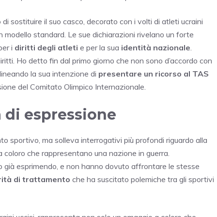
 sostituire il suo casco, decorato con i volti di atleti ucraini
un modello standard. Le sue dichiarazioni rivelano un forte
per i
diritti degli atleti
e per la sua
identità nazionale
.
iritti. Ho detto fin dal primo giorno che non sono d’accordo con
olineando la sua intenzione di
presentare un ricorso al TAS
isione del Comitato Olimpico Internazionale.
à di espressione
sportivo, ma solleva interrogativi più profondi riguardo alla
 a coloro che rappresentano una nazione in guerra.
no già esprimendo, e non hanno dovuto affrontare le stesse
rità di trattamento
che ha suscitato polemiche tra gli sportivi
ucraini uccisi, rappresenta non solo un omaggio a coloro che