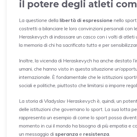
il potere degli atleti c
La questione della
libertà di espressione
nello sport
costretti a bilanciare le loro convinzioni personali con l
Heraskevych di indossare un casco con i volti di atleti
la memoria di chi ha sacrificato tutto e per sensibilizz
Inoltre, la vicenda di Heraskevych ha anche destato l’inter
umani, che hanno visto in questa situazione un’opportun
internazionale. È fondamentale che le istituzioni sport
sociali e politiche, piuttosto che limitarsi a imporre regol
La storia di Vladyslav Heraskevych è, quindi, un potent
delle istituzioni che governano lo sport. La sua lotta pe
rappresenta un esempio di come lo sport possa diventare
momento in cui il mondo ha bisogno di più empatia e c
un messaggio di
speranza
e
resistenza
.