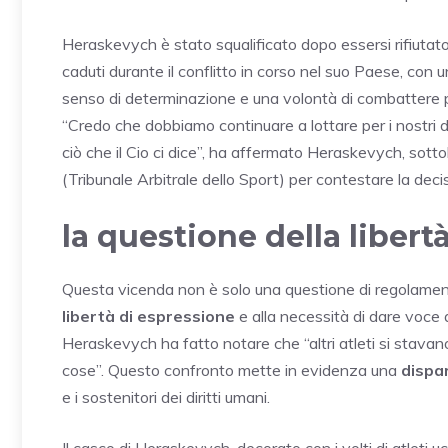
Heraskevych è stato squalificato dopo essersi rifiutato di
caduti durante il conflitto in corso nel suo Paese, con 
senso di determinazione e una volontà di combattere 
“Credo che dobbiamo continuare a lottare per i nostri d
ciò che il Cio ci dice”, ha affermato Heraskevych, sott
(Tribunale Arbitrale dello Sport) per contestare la dec
la questione della libert
Questa vicenda non è solo una questione di regolamento 
libertà di espressione
e alla necessità di dare voce
Heraskevych ha fatto notare che “altri atleti si stava
cose”. Questo confronto mette in evidenza una
dispa
e i sostenitori dei diritti umani.
Il casco di Heraskevych, decorato con i volti di atleti 