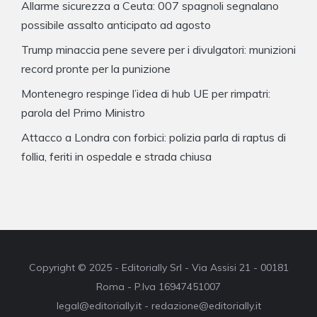
Allarme sicurezza a Ceuta: 007 spagnoli segnalano
possibile assalto anticipato ad agosto
Trump minaccia pene severe per i divulgatori: munizioni
record pronte per la punizione
Montenegro respinge l’idea di hub UE per rimpatri:
parola del Primo Ministro
Attacco a Londra con forbici: polizia parla di raptus di
follia, feriti in ospedale e strada chiusa
Copyright © 2025 - Editorially Srl - Via Assisi 21 - 00181
Roma - P.Iva 16947451007
legal@editorially.it - redazione@editorially.it