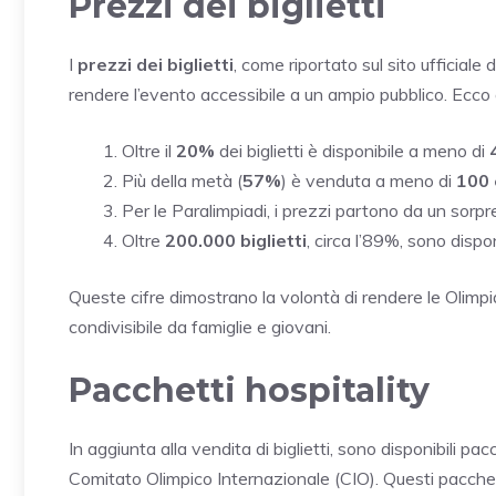
Prezzi dei biglietti
I
prezzi dei biglietti
, come riportato sul sito ufficial
rendere l’evento accessibile a un ampio pubblico. Ecco a
Oltre il
20%
dei biglietti è disponibile a meno di
Più della metà (
57%
) è venduta a meno di
100 
Per le Paralimpiadi, i prezzi partono da un sor
Oltre
200.000 biglietti
, circa l’89%, sono dispo
Queste cifre dimostrano la volontà di rendere le Olimpi
condivisibile da famiglie e giovani.
Pacchetti hospitality
In aggiunta alla vendita di biglietti, sono disponibili pac
Comitato Olimpico Internazionale (CIO). Questi pacchet