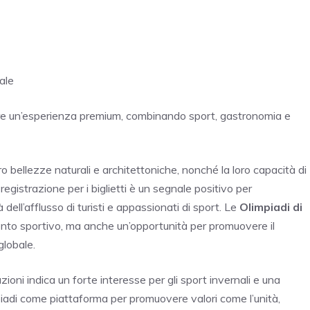
ale
ere un’esperienza premium, combinando sport, gastronomia e
o bellezze naturali e architettoniche, nonché la loro capacità di
egistrazione per i biglietti è un segnale positivo per
dell’afflusso di turisti e appassionati di sport. Le
Olimpiadi di
to sportivo, ma anche un’opportunità per promuovere il
 globale.
zioni indica un forte interesse per gli sport invernali e una
adi come piattaforma per promuovere valori come l’unità,