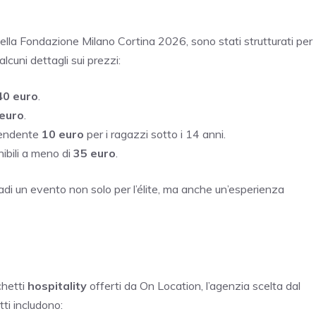
e della Fondazione Milano Cortina 2026, sono stati strutturati per
lcuni dettagli sui prezzi:
40 euro
.
euro
.
prendente
10 euro
per i ragazzi sotto i 14 anni.
nibili a meno di
35 euro
.
adi un evento non solo per l’élite, ma anche un’esperienza
chetti
hospitality
offerti da On Location, l’agenzia scelta dal
ti includono: