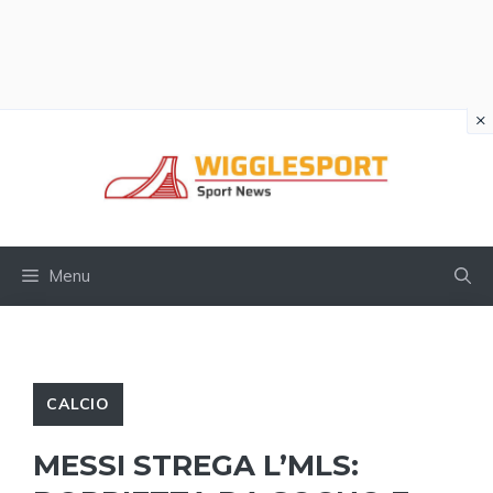
×
Vai
al
contenuto
Menu
CALCIO
MESSI STREGA L’MLS: