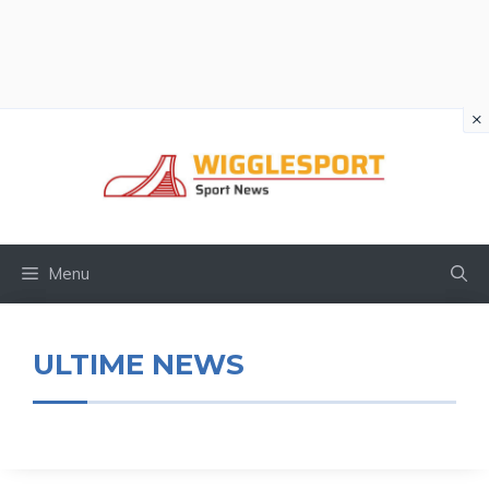
×
Vai
al
contenuto
Menu
ULTIME NEWS