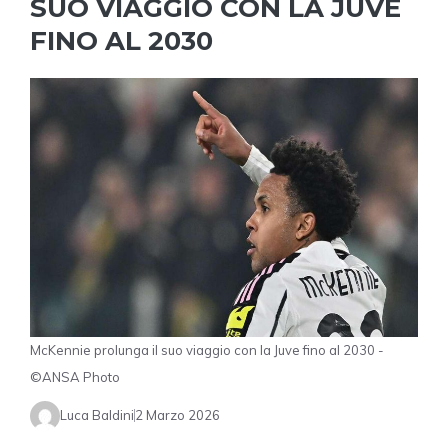
SUO VIAGGIO CON LA JUVE
FINO AL 2030
McKennie prolunga il suo viaggio con la Juve fino al 2030 -
©ANSA Photo
Luca Baldini
2 Marzo 2026