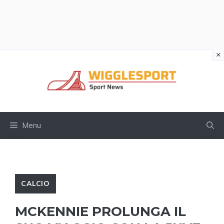
×
Vai
al
contenuto
Menu
CALCIO
MCKENNIE PROLUNGA IL