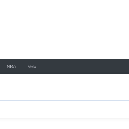
NBA
Vela