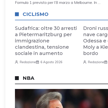
Formula 1 previsto per l’8 marzo a Melbourne. In …
CICLISMO
Sudafrica: oltre 30 arresti
Droni rus
a Pietermaritzburg per
nave carg
immigrazione
Odessa e 
clandestina, tensione
Moly a Kie
sociale in aumento
bordo
Redazione
6 Agosto 2026
Redazione
NBA