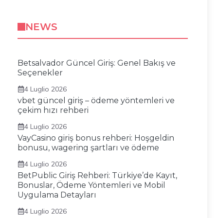
NEWS
Betsalvador Güncel Giriş: Genel Bakış ve
Seçenekler
4 Luglio 2026
vbet güncel giriş – ödeme yöntemleri ve
çekim hızı rehberi
4 Luglio 2026
VayCasino giriş bonus rehberi: Hoşgeldin
bonusu, wagering şartları ve ödeme
4 Luglio 2026
BetPublic Giriş Rehberi: Türkiye’de Kayıt,
Bonuslar, Ödeme Yöntemleri ve Mobil
Uygulama Detayları
4 Luglio 2026