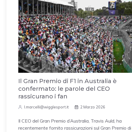
Il Gran Premio di F1 in Australia è
confermato: le parole del CEO
rassicurano i fan
l.marcelli@wigglesport.it
2 Marzo 2026
Il CEO del Gran Premio d’Australia, Travis Auld, ha
recentemente fornito rassicurazioni sul Gran Premio di