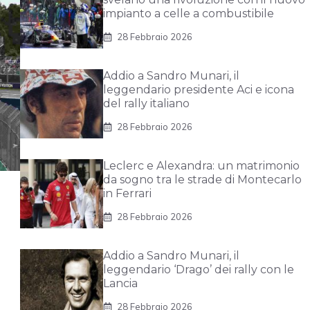
impianto a celle a combustibile
28 Febbraio 2026
Addio a Sandro Munari, il
leggendario presidente Aci e icona
del rally italiano
28 Febbraio 2026
Leclerc e Alexandra: un matrimonio
da sogno tra le strade di Montecarlo
in Ferrari
28 Febbraio 2026
Addio a Sandro Munari, il
leggendario ‘Drago’ dei rally con le
Lancia
28 Febbraio 2026