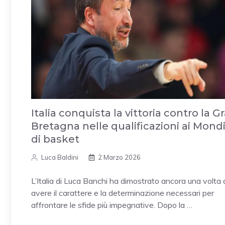
Italia conquista la vittoria contro la G
Bretagna nelle qualificazioni ai Mondi
di basket
Luca Baldini
2 Marzo 2026
L’Italia di Luca Banchi ha dimostrato ancora una volta 
avere il carattere e la determinazione necessari per
affrontare le sfide più impegnative. Dopo la …