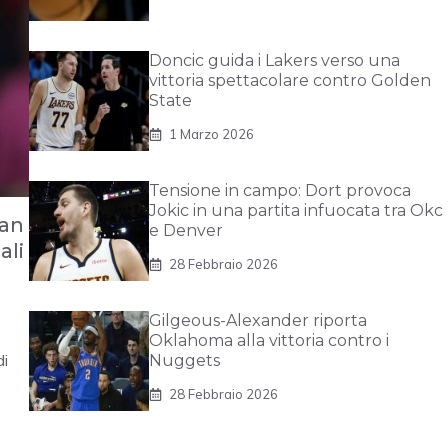
Doncic guida i Lakers verso una
vittoria spettacolare contro Golden
State
1 Marzo 2026
Tensione in campo: Dort provoca
Jokic in una partita infuocata tra Okc
ran
e Denver
ali
28 Febbraio 2026
Gilgeous-Alexander riporta
Oklahoma alla vittoria contro i
di
Nuggets
28 Febbraio 2026