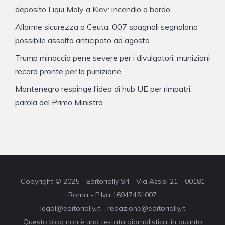
deposito Liqui Moly a Kiev: incendio a bordo
Allarme sicurezza a Ceuta: 007 spagnoli segnalano
possibile assalto anticipato ad agosto
Trump minaccia pene severe per i divulgatori: munizioni
record pronte per la punizione
Montenegro respinge l’idea di hub UE per rimpatri:
parola del Primo Ministro
Copyright © 2025 - Editorially Srl - Via Assisi 21 - 00181
Roma - P.Iva 16947451007
legal@editorially.it - redazione@editorially.it
Questo blog non è una testata giornalistica, in quanto