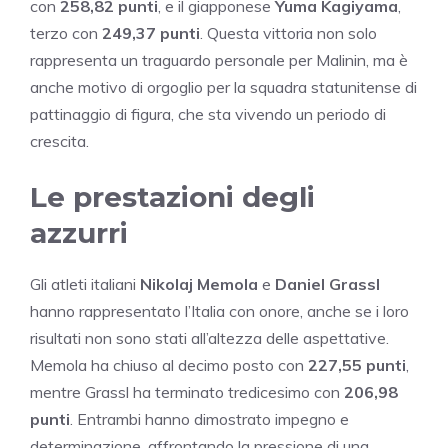
con
258,82 punti
, e il giapponese
Yuma Kagiyama
,
terzo con
249,37 punti
. Questa vittoria non solo
rappresenta un traguardo personale per Malinin, ma è
anche motivo di orgoglio per la squadra statunitense di
pattinaggio di figura, che sta vivendo un periodo di
crescita.
Le prestazioni degli
azzurri
Gli atleti italiani
Nikolaj Memola
e
Daniel Grassl
hanno rappresentato l’Italia con onore, anche se i loro
risultati non sono stati all’altezza delle aspettative.
Memola ha chiuso al decimo posto con
227,55 punti
,
mentre Grassl ha terminato tredicesimo con
206,98
punti
. Entrambi hanno dimostrato impegno e
determinazione, affrontando la pressione di una