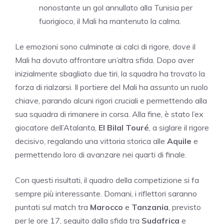
nonostante un gol annullato alla Tunisia per
fuorigioco, il Mali ha mantenuto la calma.
Le emozioni sono culminate ai calci di rigore, dove il
Mali ha dovuto affrontare un’altra sfida. Dopo aver
inizialmente sbagliato due tiri, la squadra ha trovato la
forza di rialzarsi. Il portiere del Mali ha assunto un ruolo
chiave, parando alcuni rigori cruciali e permettendo alla
sua squadra di rimanere in corsa. Alla fine, è stato l’ex
giocatore dell’Atalanta,
El Bilal Touré
, a siglare il rigore
decisivo, regalando una vittoria storica alle
Aquile
e
permettendo loro di avanzare nei quarti di finale.
Con questi risultati, il quadro della competizione si fa
sempre più interessante. Domani, i riflettori saranno
puntati sul match tra
Marocco
e
Tanzania
, previsto
per le ore 17, seguito dalla sfida tra
Sudafrica
e