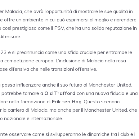
r Malacia, che avrà l’opportunità di mostrare le sue qualità in
e offre un ambiente in cui può esprimersi al meglio e riprendere
lub così prestigioso come il PSV, che ha una solida reputazione in
difensore.
2023 e si preannuncia come una sfida cruciale per entrambe le
la competizione europea. L’inclusione di Malacia nella rosa
fase difensiva che nelle transizioni offensive.
ia possa influenzare anche il suo futuro al Manchester United.
SV, potrebbe tornare a
Old Trafford
con una nuova fiducia e una
lare nella formazione di
Erik ten Hag
. Questo scenario
 la carriera di Malacia, ma anche per il Manchester United, che
llo nazionale e internazionale.
ante osservare come si svilupperanno le dinamiche tra i club e i