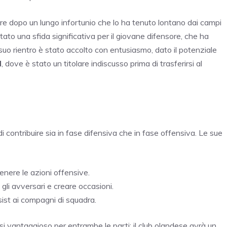
re dopo un lungo infortunio che lo ha tenuto lontano dai campi
ato una sfida significativa per il giovane difensore, che ha
l suo rientro è stato accolto con entusiasmo, dato il potenziale
d
, dove è stato un titolare indiscusso prima di trasferirsi al
i contribuire sia in fase difensiva che in fase offensiva. Le sue
enere le azioni offensive.
 gli avversari e creare occasioni.
ist ai compagni di squadra.
i vantaggioso per entrambe le parti: il club olandese avrà un