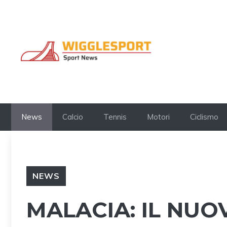
Vai
al
contenuto
News
Calcio
Tennis
Motori
Ciclismo
NEWS
MALACIA: IL NUO