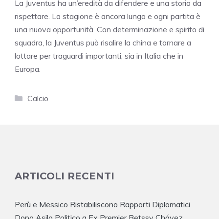
La Juventus ha un’eredità da difendere e una storia da
rispettare. La stagione è ancora lunga e ogni partita è
una nuova opportunità. Con determinazione e spirito di
squadra, la Juventus può risalire la china e tornare a
lottare per traguardi importanti, sia in Italia che in
Europa.
Categorie
Calcio
ARTICOLI RECENTI
Perù e Messico Ristabiliscono Rapporti Diplomatici
Dopo Asilo Politico a Ex Premier Betssy Chávez