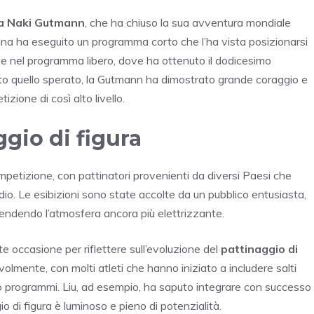
a Naki Gutmann
, che ha chiuso la sua avventura mondiale
iana ha eseguito un programma corto che l’ha vista posizionarsi
te nel programma libero, dove ha ottenuto il dodicesimo
ato quello sperato, la Gutmann ha dimostrato grande coraggio e
ione di così alto livello.
ggio di figura
mpetizione, con pattinatori provenienti da diversi Paesi che
io. Le esibizioni sono state accolte da un pubblico entusiasta,
 rendendo l’atmosfera ancora più elettrizzante.
occasione per riflettere sull’evoluzione del
pattinaggio di
tevolmente, con molti atleti che hanno iniziato a includere salti
o programmi. Liu, ad esempio, ha saputo integrare con successo
o di figura è luminoso e pieno di potenzialità.