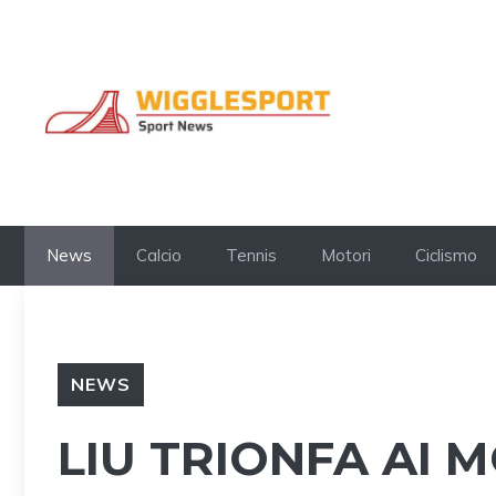
Vai
al
contenuto
News
Calcio
Tennis
Motori
Ciclismo
NEWS
LIU TRIONFA AI M