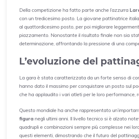
Della competizione ha fatto parte anche l’azzurra
Lar
con un tredicesimo posto. La giovane pattinatrice ital
al quattordicesimo posto, per poi migliorare leggermen
piazzamento. Nonostante il risultato finale non sia st
determinazione, affrontando la pressione di una competiz
L’evoluzione del pattina
La gara è stata caratterizzata da un forte senso di co
hanno dato il massimo per conquistare un posto sul pod
che ha applaudito i vari atleti per le loro performance,
Questo mondiale ha anche rappresentato un’importante 
figura
negli ultimi anni. Il livello tecnico si è alzato no
quadrupli e combinazioni sempre più complesse nei lor
questi elementi, dimostrando che il futuro del pattinaggi