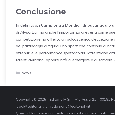
Conclusione
In definitiva, i
Campionati Mondiali di pattinaggio di
di Alysa Liu, ma anche l’importanza di eventi come ques
competizione ha offerto un palcoscenico d’eccezione pe
del pattinaggio di figura, uno sport che continua a incan
ottenuti e le performance spettacolari, l’attenzione ora
talenti avranno l’opportunità di emergere e di scrivere la
Categorie
News
Copyright © 2025 - Editorially Srl - Via Assisi 21 - 00181
legal@editorially.it - redazione@editorially.it
Questo blog non è una testata giornalistica, in quanto vie