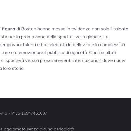
 figura
di Boston hanno messo in evidenza non solo il talento
to per la promozione dello sport a livello globale. La
r giovani talenti e ha celebrato la bellezza e la complessità
tare e a emozionare il pubblico di ogni età. Con i risultati
 si sposterà verso i prossimi eventi internazionali, dove nuovi
 loro storia.
 Roma - P.Iva 16947451007
ne aggiornato senza alcuna periodicità.