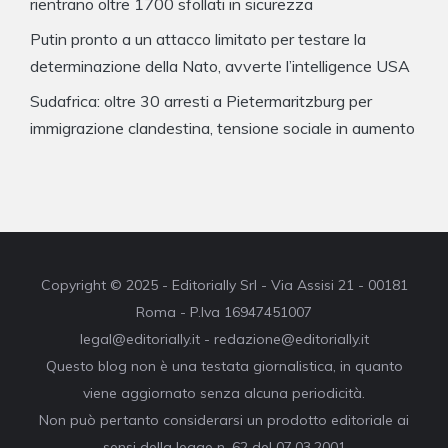
rientrano oltre 1700 sfollati in sicurezza
Putin pronto a un attacco limitato per testare la
determinazione della Nato, avverte l’intelligence USA
Sudafrica: oltre 30 arresti a Pietermaritzburg per
immigrazione clandestina, tensione sociale in aumento
Copyright © 2025 - Editorially Srl - Via Assisi 21 - 00181
Roma - P.Iva 16947451007
legal@editorially.it - redazione@editorially.it
Questo blog non è una testata giornalistica, in quanto
viene aggiornato senza alcuna periodicità.
Non può pertanto considerarsi un prodotto editoriale ai
sensi della legge n. 62 del 07.03.2001