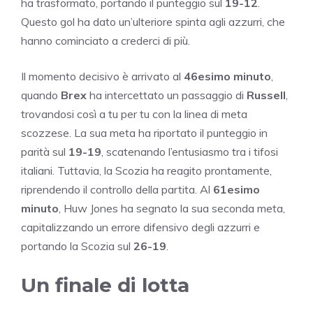
ha trasformato, portando il punteggio sul
19-12
.
Questo gol ha dato un’ulteriore spinta agli azzurri, che
hanno cominciato a crederci di più.
Il momento decisivo è arrivato al
46esimo minuto
,
quando
Brex
ha intercettato un passaggio di
Russell
,
trovandosi così a tu per tu con la linea di meta
scozzese. La sua meta ha riportato il punteggio in
parità sul
19-19
, scatenando l’entusiasmo tra i tifosi
italiani. Tuttavia, la Scozia ha reagito prontamente,
riprendendo il controllo della partita. Al
61esimo
minuto
, Huw Jones ha segnato la sua seconda meta,
capitalizzando un errore difensivo degli azzurri e
portando la Scozia sul
26-19
.
Un finale di lotta